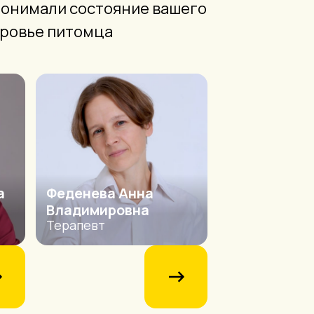
 понимали состояние вашего
оровье питомца
а
Феденева Анна
Владимировна
Терапевт