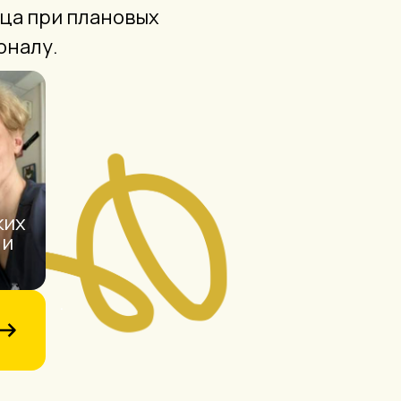
мца при плановых
оналу.
ких
 и
.