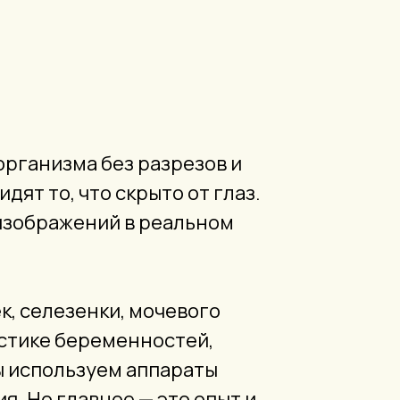
организма без разрезов и
ят то, что скрыто от глаз.
 изображений в реальном
к, селезенки, мочевого
остике беременностей,
ы используем аппараты
. Но главное — это опыт и