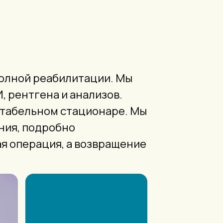
 полной реабилитации. Мы
 рентгена и анализов.
ртабельном стационаре. Мы
ния, подробно
ая операция, а возвращение