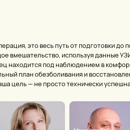
перация, это весь путь от подготовки до
е вмешательство, используя данные УЗИ,
ец находится под наблюдением в комфо
ьный план обезболивания и восстановле
аша цель — не просто технически успешн