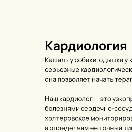
Кардиология
Кашель у собаки, одышка у 
серьезные кардиологически
она позволяет начать тер
Наш кардиолог — это узко
болезнями сердечно-сосуди
холтеровское мониториров
а определяем ее точный тип