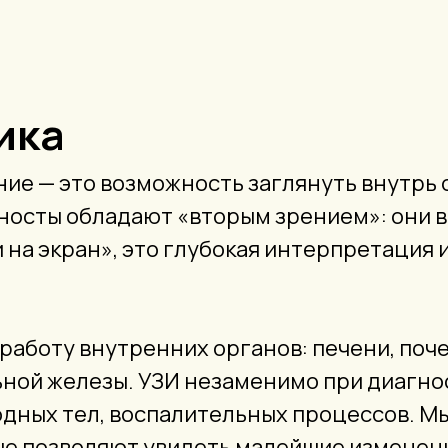
ика
ие — это возможность заглянуть внутрь 
осты обладают «вторым зрением»: они вид
 на экран», это глубокая интерпретация
работу внутренних органов: печени, поче
льной железы. УЗИ незаменимо при диагн
одных тел, воспалительных процессов. М
ые позволяют увидеть малейшие изменения