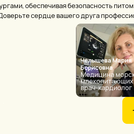
рургами, обеспечивая безопасность пито
 Доверьте сердце вашего друга професси
Челышева Мария
Борисовна
Медицина морс
млекопитающих
врач-кардиолог
.