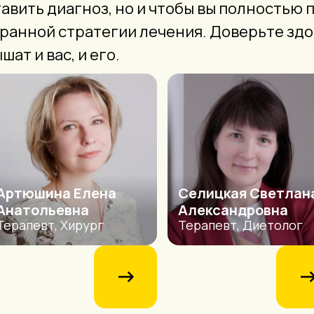
тавить диагноз, но и чтобы вы полностью
бранной стратегии лечения. Доверьте зд
ат и вас, и его.
Артюшина Елена
Селицкая Светлан
Анатольевна
Александровна
Терапевт, Хирург
Терапевт, Диетолог