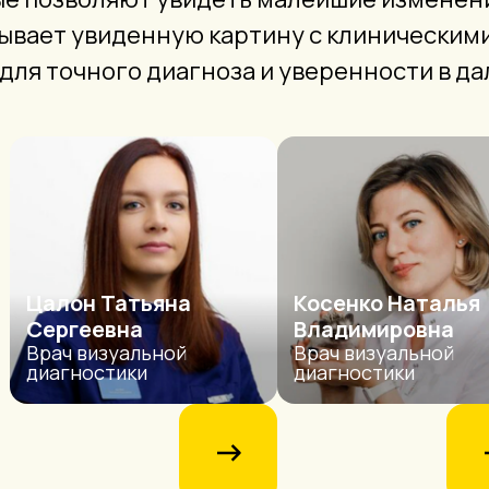
зывает увиденную картину с клиническим
 для точного диагноза и уверенности в д
Цалон Татьяна
Косенко Наталья
Сергеевна
Владимировна
Врач визуальной
Врач визуальной
диагностики
диагностики