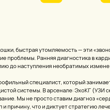
кошки, быстрая утомляемость — эти «звон
е проблемы. Ранняя диагностика в кард
апию до наступления необратимых измене
профильный специалист, который занимае
стой системы. В арсенале: ЭхоКГ (УЗИ се
ание. Мы не просто ставим диагноз «сер
 и причину, что и диктует стратегию леч