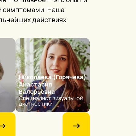
и симптомами. Наша
альнейших действиях
Николаева (Горячева)
Анастасия
Валерьевна
Специалист визуальной
диагностики