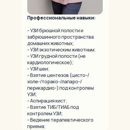
Профессиональные навыки:
- УЗИ брюшной полости и
забрюшинного пространства
домашних животных;
- УЗИ экзотическим животным;
- УЗИ грудной полости (не
кардиологическое);
- УЗИ шеи;
- Взятие центезов (цисто-/
холе-/торако-/лапаро-/
перикардио-) под контролем
УЗИ;
- Аспирация кист;
- Взятие ТИБ/ТИАБ под
контролем УЗИ;
- Ведение терапевтического
приема;