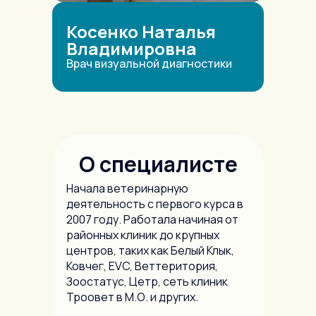
Косенко Наталья
Владимировна
Врач визуальной диагностики
О специалисте
Начала ветеринарную
деятельность с первого курса в
2007 году. Работала начиная от
районных клиник до крупных
центров, таких как Белый Клык,
Ковчег, EVC, Веттеритория,
Зоостатус, Цетр, сеть клиник
Троовет в М.О. и других.