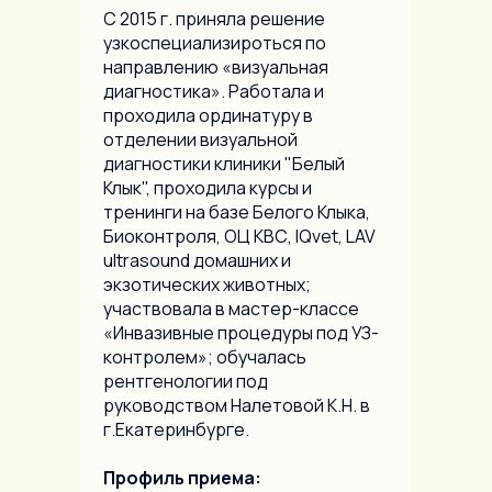
С 2015 г. приняла решение
узкоспециализироться по
направлению «визуальная
диагностика». Работала и
проходила ординатуру в
отделении визуальной
диагностики клиники "Белый
Клык", проходила курсы и
тренинги на базе Белого Клыка,
Биоконтроля, ОЦ КВС, IQvet, LAV
ultrasound домашних и
экзотических животных;
участвовала в мастер-классе
«Инвазивные процедуры под УЗ-
контролем»; обучалась
рентгенологии под
руководством Налетовой К.Н. в
г.Екатеринбурге.
Профиль приема: