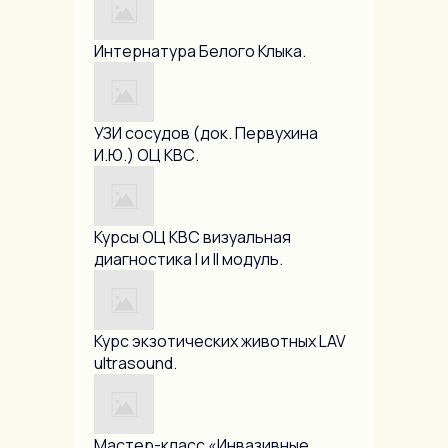
Интернатура Белого Клыка.
УЗИ сосудов (док. Первухина
И.Ю.) ОЦ КВС.
Курсы ОЦ КВС визуальная
диагностика I и II модуль.
Курс экзотических животных LAV
ultrasound.
Мастер-класс «Инвазивные