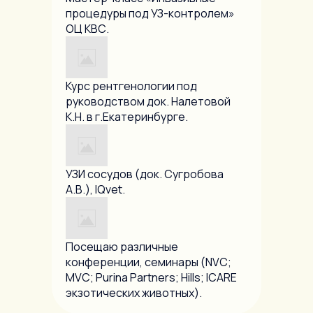
процедуры под УЗ-контролем»
ОЦ КВС.
Курс рентгенологии под
руководством док. Налетовой
К.Н. в г.Екатеринбурге.
УЗИ сосудов (док. Сугробова
А.В.), IQvet.
Посещаю различные
конференции, семинары (NVC;
MVC; Purina Partners; Hills; ICARE
экзотических животных).